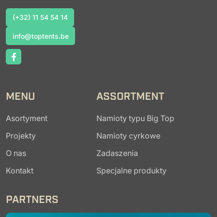
(+32) 11 54 54 14
(+32) 11 54 54 14
info@toptents.be
info@toptents.be
MENU
ASSORTMENT
Asortyment
Namioty typu Big Top
Projekty
Namioty cyrkowe
O nas
Zadaszenia
Kontakt
Specjalne produkty
PARTNERS