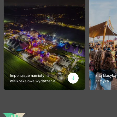
Imponujące namioty na
Z tą klasyką
wielkoskalowe wydarzenia
zamyka