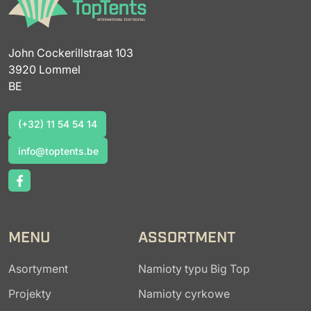
John Cockerillstraat 103
3920 Lommel
BE
(+32) 11 54 54 14
(+32) 11 54 54 14
info@toptents.be
info@toptents.be
MENU
ASSORTMENT
Asortyment
Namioty typu Big Top
Projekty
Namioty cyrkowe