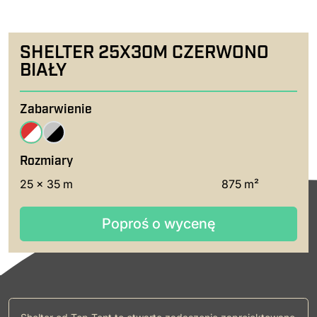
SHELTER 25X30M CZERWONO
BIAŁY
Zabarwienie
Rozmiary
25 x 35 m
875 m²
Poproś o wycenę
Poproś o wycenę