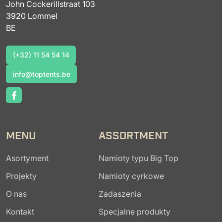
John Cockerillstraat 103
3920 Lommel
BE
(+32) 11 54 54 14
(+32) 11 54 54 14
info@toptents.be
info@toptents.be
MENU
ASSORTMENT
Asortyment
Namioty typu Big Top
Projekty
Namioty cyrkowe
O nas
Zadaszenia
Kontakt
Specjalne produkty