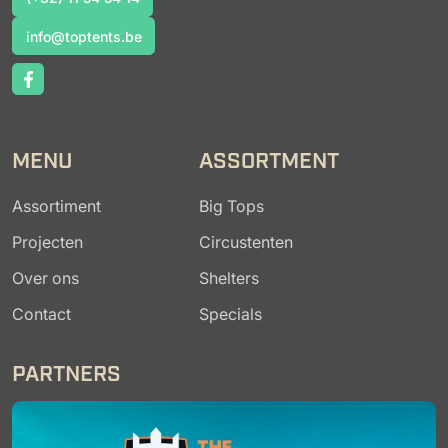
(+32) 11 54 54 14
info@toptents.be
info@toptents.be
MENU
ASSORTMENT
Assortiment
Big Tops
Projecten
Circustenten
Over ons
Shelters
Contact
Specials
PARTNERS