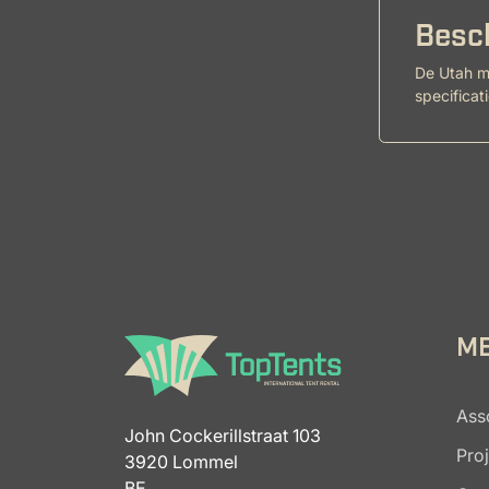
Besch
De Utah me
specificat
M
Ass
John Cockerillstraat 103
Pro
3920 Lommel
BE