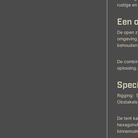
rustige en
Een o
De open zi
omgeving. 
behouden
De combina
oplossing.
Speci
Rigging: 
Obstakels 
De tent k
hexagonvlo
binnenruim