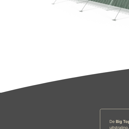
De
Big To
uitstralin