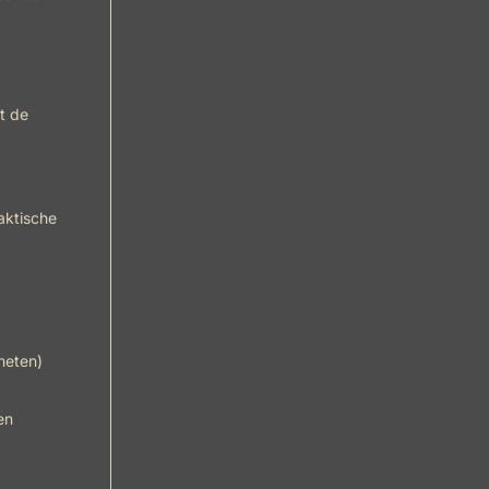
t de
aktische
meten)
en