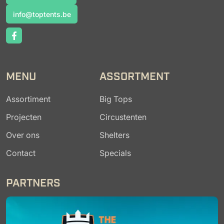
(+32) 11 54 54 14
info@toptents.be
info@toptents.be
MENU
ASSORTMENT
Assortiment
Big Tops
Projecten
Circustenten
Over ons
Shelters
Contact
Specials
PARTNERS