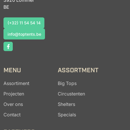
BE
(+32) 11 54 54 14
(+32) 11 54 54 14
info@toptents.be
info@toptents.be
MENU
ASSORTMENT
Assortiment
Big Tops
Projecten
Circustenten
Over ons
Shelters
Contact
Specials